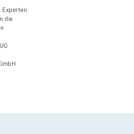
 Experten
n die
en
 UG
o GmbH