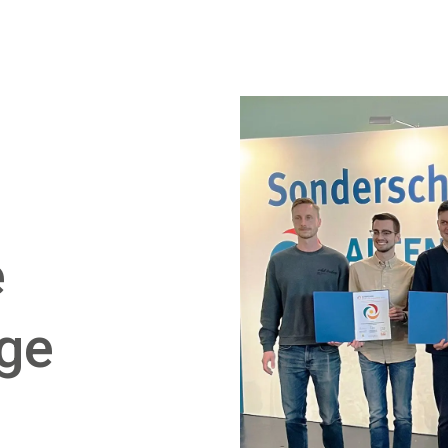
e
nge