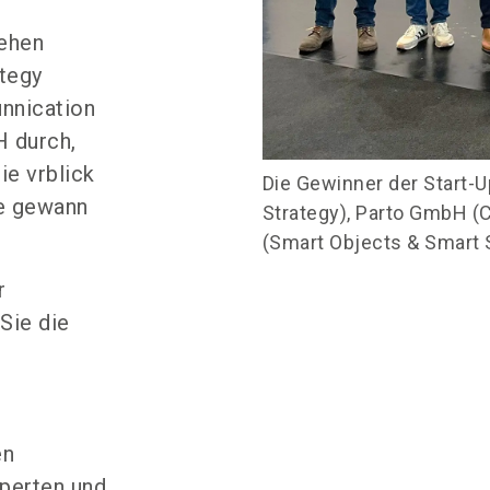
tehen
ategy
nnication
H durch,
ie vrblick
Die Gewinner der Start
re gewann
Strategy), Parto GmbH (
(Smart Objects & Smart 
r
Sie die
en
perten und