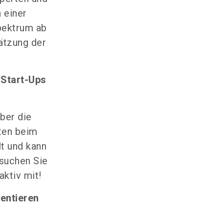
 einer
pektrum ab
ätzung der
 Start-Ups
über die
ten beim
lt und kann
suchen Sie
aktiv mit!
entieren