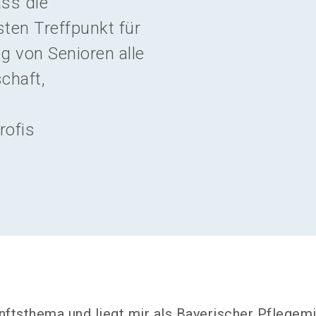
ass die
en Treffpunkt für
g von Senioren alle
chaft,
rofis
nftsthema und liegt mir als Bayerischer Pflegemi