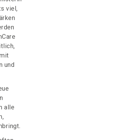
 viel,
ärken
erden
ghCare
tlich,
amit
n und
reue
n
 alle
n,
bringt.