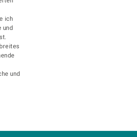
eften
e ich
e und
st.
breites
nende
che und