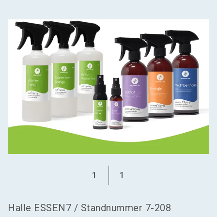
language
Aussteller werden
DE
search
1
1
Halle
ESSEN7
/
Standnummer
7-208