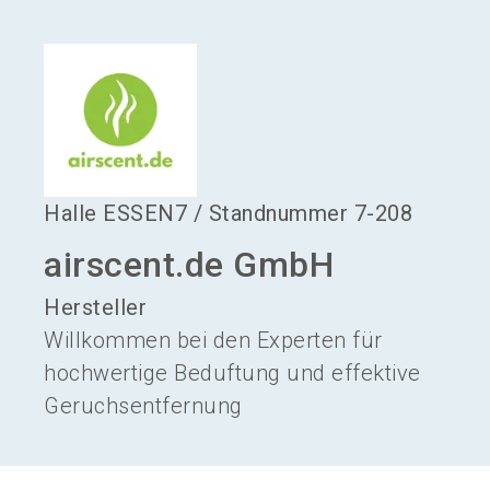
language
Aussteller werden
DE
search
Halle
ESSEN7
/
Standnummer
7-208
airscent.de GmbH
Hersteller
Willkommen bei den Experten für
hochwertige Beduftung und effektive
Geruchsentfernung