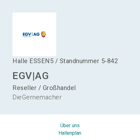
language
Aussteller werden
DE
search
Halle
ESSEN5
/
Standnummer
5-842
EGV|AG
Reseller / Großhandel
DieGernemacher
Über uns
Hallenplan