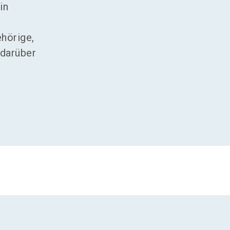
in
hörige,
 darüber