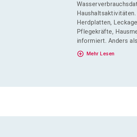
Wasserverbrauchsdate
Haushaltsaktivitäten
Herdplatten, Leckage
Pflegekräfte, Hausme
informiert. Anders al
add_circle_outline
Mehr Lesen