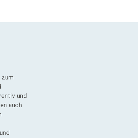
t zum
d
ventiv und
hen auch
n
 und