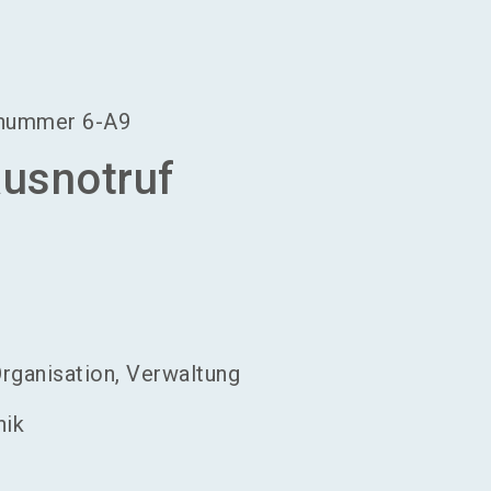
language
Aussteller werden
DE
search
dnummer
6-A9
usnotruf
rganisation, Verwaltung
nik