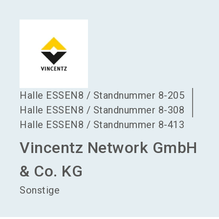
language
Aussteller werden
DE
search
Halle
ESSEN8
/
Standnummer
8-205
Halle
ESSEN8
/
Standnummer
8-308
Halle
ESSEN8
/
Standnummer
8-413
Vincentz Network GmbH
& Co. KG
Sonstige