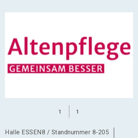
language
Aussteller werden
DE
search
1
1
Halle
ESSEN8
/
Standnummer
8-205